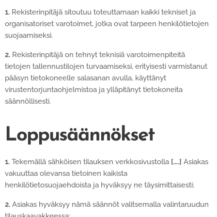
1.
Rekisterinpitäjä sitoutuu toteuttamaan kaikki tekniset ja
organisatoriset varotoimet, jotka ovat tarpeen henkilötietojen
suojaamiseksi.
2.
Rekisterinpitäjä on tehnyt teknisiä varotoimenpiteitä
tietojen tallennustilojen turvaamiseksi, erityisesti varmistanut
pääsyn tietokoneelle salasanan avulla, käyttänyt
virustentorjuntaohjelmistoa ja ylläpitänyt tietokoneita
säännöllisesti.
Loppusäännökset
1.
Tekemällä sähköisen tilauksen verkkosivustolla
[….]
Asiakas
vakuuttaa olevansa tietoinen kaikista
henkilötietosuojaehdoista ja hyväksyy ne täysimittaisesti;
2.
Asiakas hyväksyy nämä säännöt valitsemalla valintaruudun
tilauskaavakkeessa;