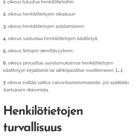
1.
oikeus tutustua henkilötietoihin;
2.
oikeus henkilötietojen oikaisuun
3.
oikeus henkilötietojen poistamiseen;
4.
oikeus vastustaa henkilötietojen käsittelyä;
5.
oikeus tietojen siirrettävyyteen;
6.
oikeus peruuttaa suostumuksensa henkilötietojen
käsittelyyn kirjallisesti tai sähköpostitse osoitteeseen:
[….]
;
7.
oikeus esittää valitus valvontaviranomaiselle, jos epäillään
Asetuksen rikkomista.
Henkilötietojen
turvallisuus