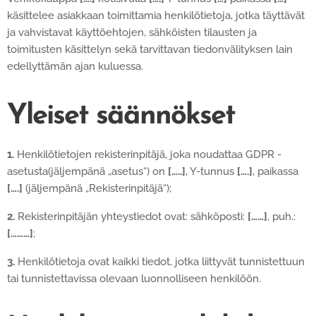
käsittelee asiakkaan toimittamia henkilötietoja, jotka täyttävät
ja vahvistavat käyttöehtojen, sähköisten tilausten ja
toimitusten käsittelyn sekä tarvittavan tiedonvälityksen lain
edellyttämän ajan kuluessa.
Yleiset säännökset
1.
Henkilötietojen rekisterinpitäjä, joka noudattaa GDPR -
asetusta(jäljempänä „asetus“) on
[…..]
, Y-tunnus
[….]
, paikassa
[….]
(jäljempänä „Rekisterinpitäjä“);
2.
Rekisterinpitäjän yhteystiedot ovat: sähköposti:
[……]
, puh.:
[………]
;
3.
Henkilötietoja ovat kaikki tiedot, jotka liittyvät tunnistettuun
tai tunnistettavissa olevaan luonnolliseen henkilöön.