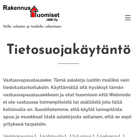
Ilolla rokaten ja taidolla rakentaen
Tietosuojakäytäntö
Vastuuvapauslauseke: Tämä asiakirja luotiin malliksi vain
tiedotustarkoituksiin. Käyttämällä sitä hyväksyt tämän
vastuuvapauslausekkeen ja otat huomioon että Webnode
ei ole vastuussa toimenpiteistä tai sisällöstä jota tällä
kotisivulla on. Suosittelemme, että käytät lainopillista
apua ja muokkaat tästä asiakirjasta sellaisen, että se sopii
yrityksesi tarpeisiin.
Verkkokauppa
[….]
kotisivulla
[….]
Y-tunnus
[…]
paikassa
[…]